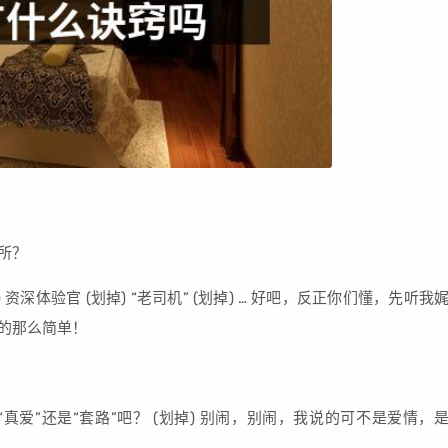
所？
资深体验官 (划掉) “老司机” (划掉) … 好吧，反正你们懂，先听我
象的那么简单！
爱”还是“套路”吧？ (划掉) 别闹，别闹，我说的可不是爱情，